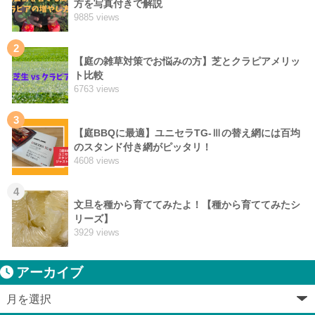
方を写真付きで解説
9885 views
2
【庭の雑草対策でお悩みの方】芝とクラピアメリッ
ト比較
6763 views
3
【庭BBQに最適】ユニセラTG-Ⅲの替え網には百均
のスタンド付き網がピッタリ！
4608 views
4
文旦を種から育ててみたよ！【種から育ててみたシ
リーズ】
3929 views
アーカイブ