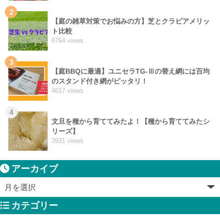
2
【庭の雑草対策でお悩みの方】芝とクラピアメリッ
ト比較
6764 views
3
【庭BBQに最適】ユニセラTG-Ⅲの替え網には百均
のスタンド付き網がピッタリ！
4617 views
4
文旦を種から育ててみたよ！【種から育ててみたシ
リーズ】
3931 views
アーカイブ
カテゴリー